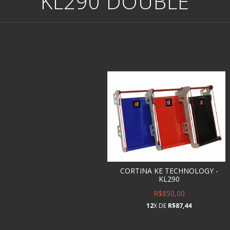
KL290 DOUBLE
CORTINA KE TECHNOLOGY -
KL290
R$850,00
12
X DE
R$87,44