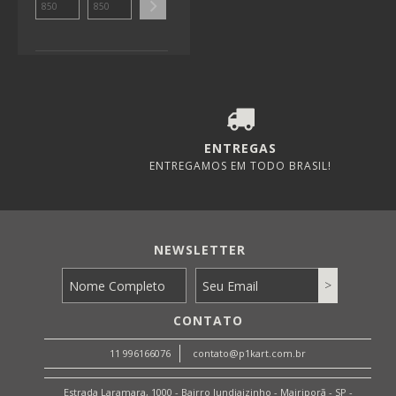
ENTREGAS
ENTREGAMOS EM TODO BRASIL!
NEWSLETTER
CONTATO
11 996166076
contato@p1kart.com.br
Estrada Laramara, 1000 - Bairro Jundiaizinho - Mairiporã - SP -