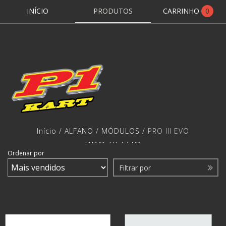
INÍCIO
PRODUTOS
CARRINHO
0
Início
/
ALFANO
/
MÓDULOS
/
PRO III EVO
PRO III EVO
Ordenar por
Filtrar por