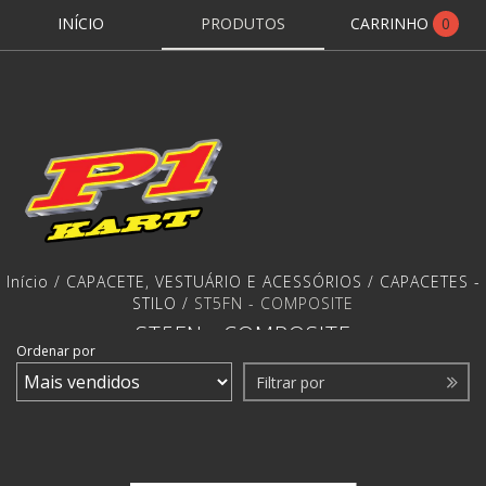
INÍCIO
PRODUTOS
CARRINHO
0
Início
/
CAPACETE, VESTUÁRIO E ACESSÓRIOS
/
CAPACETES -
STILO
/
ST5FN - COMPOSITE
ST5FN - COMPOSITE
Ordenar por
Filtrar por