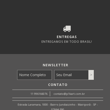
ENTREGAS
ENTREGAMOS EM TODO BRASIL!
NEWSLETTER
CONTATO
11 996166076
contato@p1kart.com.br
Estrada Laramara, 1000 - Bairro Jundiaizinho - Mairiporã - SP -
07664-390