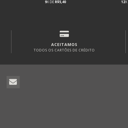
9
X DE
R$5,40
12
X
ACEITAMOS
TODOS OS CARTÕES DE CRÉDITO