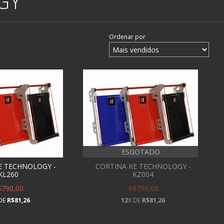
GY
Ordenar por
ESGOTADO
E TECHNOLOGY -
CORTINA KE TECHNOLOGY -
KL260
KZ004
$790,00
R$790,00
 DE
R$81,26
12
X DE
R$81,26