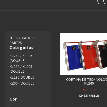
C
RADIADORES E
PARTES
Categorias
KL240 / KL006
(DOUBLE)
KL260 / KL005
(DOUBLE)
KL290 DOUBLE
CORTINA KE TECHNOLOG
KL240
KZ004 DOUBLE
R$790,00
12
X DE
R$81,26
Cor