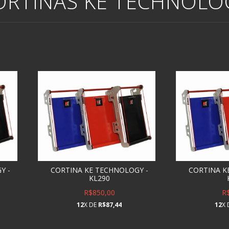
ORTINAS KE TECHNOLO
Y -
CORTINA KE TECHNOLOGY -
CORTINA K
KL290
R$850,00
R
12
X DE
R$87,44
12
X