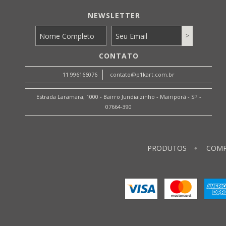
NEWSLETTER
CONTATO
11 996166076
contato@p1kart.com.br
Estrada Laramara, 1000 - Bairro Jundiaizinho - Mairiporã - SP -
07664-390
PRODUTOS
COMP