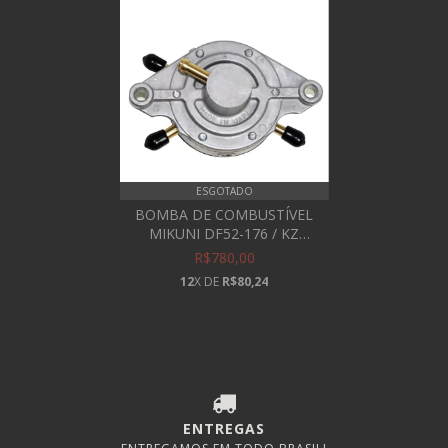
ESGOTADO
BOMBA DE COMBUSTÍVEL
MIKUNI DF52-176 / KZ
SHIFTER
R$780,00
12
X DE
R$80,24
ENTREGAS