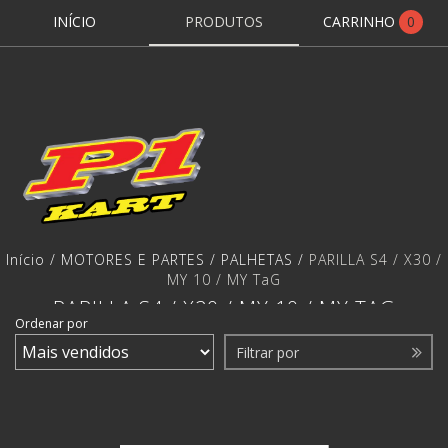
INÍCIO
PRODUTOS
CARRINHO
0
Início
/
MOTORES E PARTES
/
PALHETAS
/
PARILLA S4 / X30 /
MY 10 / MY TaG
PARILLA S4 / X30 / MY 10 / MY TAG
Ordenar por
Filtrar por