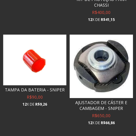
CHASSI
R$400,00
12
X DE
R$41,15
TAMPA DA BATERIA - SNIPER
R$90,00
AJUSTADOR DE CÁSTER E
12
X DE
R$9,26
CAMBAGEM - SNIPER
R$650,00
12
X DE
R$66,86