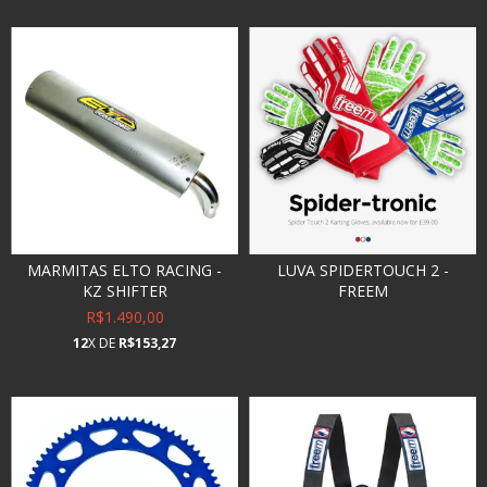
MARMITAS ELTO RACING -
LUVA SPIDERTOUCH 2 -
KZ SHIFTER
FREEM
R$1.490,00
12
X DE
R$153,27