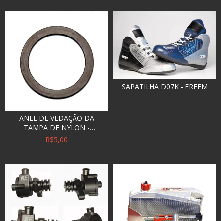
SAPATILHA D07K - FREEM
ANEL DE VEDAÇÃO DA
TAMPA DE NYLON -
RAISMAN
R$5,00