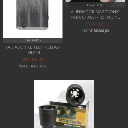
ESGOTADO
ALINHADOR MAGTRONIC
PARA CHASSI - R3 RACING
R$2.800,00
12
X DE
R$288,03
ESGOTADO
RADIADOR KE TECHNOLOGY
- HL004
R$3.450,00
12
X DE
R$354,89