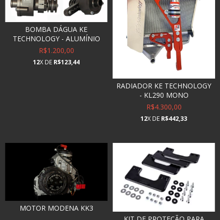
BOMBA DÁGUA KE
TECHNOLOGY - ALUMÍNIO
R$1.200,00
12
X DE
R$123,44
RADIADOR KE TECHNOLOGY
- KL290 MONO
R$4.300,00
12
X DE
R$442,33
MOTOR MODENA KK3
KIT DE PROTEÇÃO PARA